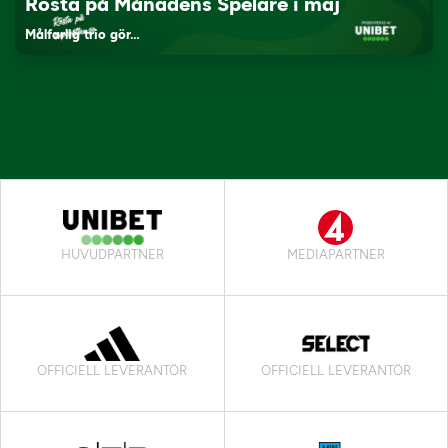
Rösta på Månadens Spelare i maj
Målfarlig trio gör…
HUVUDPARTNER
MEDIAPARTNER
OFFICIELL LEVERANTÖR
OFFICIELL LEVERANTÖR