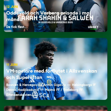
12 JUNI
Oddevold och Varberg prisade i maj
månad
De fick flest…
11 JUNI
VM-spelare med förflutet i Allsvenskan
och Superettan
Bosnien & Hercegovina Armin Gigovic — Helsingborgs IF
Dennis Hadžikadunić — Malmö FF / Trelleborg FF
Elfenbenskusten…