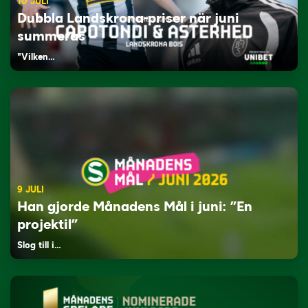
10 JULI
Dubbla Landskrona-priser när juni
summeras
"Vilken…
9 JULI
Han gjorde Månadens Mål i juni: ”En
projektil”
Slog till i…