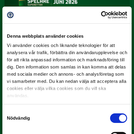
Denna webbplats använder cookies
3 JULI
Rösta på Månadens Spelare i juni
Vi använder cookies och liknande teknologier för att
analysera vår trafik, förbättra din användarupplevelse och
Yttrar gör…
för att rikta anpassad information och marknadsföring till
dig. Den information som samlas in kan komma att delas
med sociala medier och annons- och analysföretag som
vi samarbeter med. Du kan nedan välja att acceptera alla
cookies eller välja vilka cookies som du vill ska
användas.
Samtyckesval
Nödvändig
3 JULI
Rösta på Månadens Tränare i juni