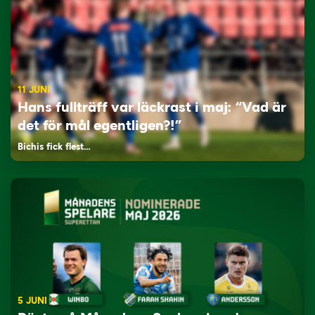
11 JUNI
Hans fullträff var läckrast i maj: “Vad är
det för mål egentligen?!”
Bichis fick flest…
5 JUNI