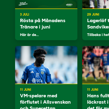
3 JULI
29 JUNI
Rösta på Månadens
Lagerlöf t
Tränare i juni
Sandvike
Här är de…
Tillbaka i he
11 JUNI
11 JUNI
VM-spelare med
Hans full
förflutet i Allsvenskan
läckrast 
och Superettan
det för m