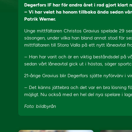
Degerfors IF har för andra året i rad gjort klart
– Vi har velat ha honom tillbaka ända sedan vårt
Patrik Werner.
Unge mittfältaren Christos Gravius spelade 29 ser
säsongen, under vilka han bland annat stod för s
mittfältaren till Stora Valla på ett nytt låneavtal f
– Han har varit och är en viktig beståndsdel på vå
sedan vårt låneavtal gick ut i höstas, säger sportc
21-årige Gravius blir Degerfors sjätte nyförvärv i 
– Det känns jättebra och det var en bra lösning f
möjligt. Nu också med en hel del nya spelare i lage
Foto: bildbyrån