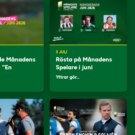
3 JULI
de Månadens
Rösta på Månadens
: ”En
Spelare i juni
Yttrar gör…