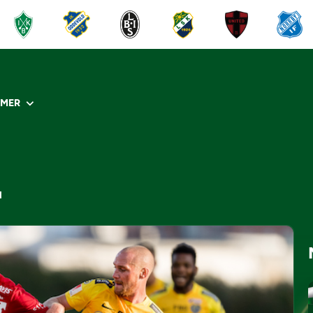
R
MER
N