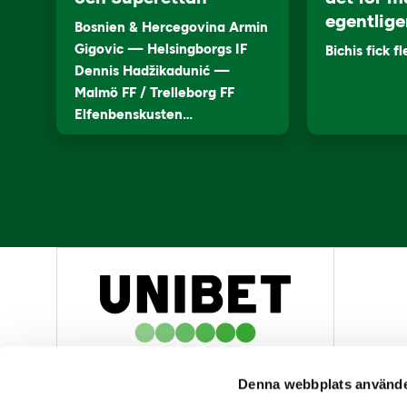
egentlige
Bosnien & Hercegovina Armin
Gigovic — Helsingborgs IF
Bichis fick f
Dennis Hadžikadunić —
Malmö FF / Trelleborg FF
Elfenbenskusten…
HUVUDPARTNER
Denna webbplats använde