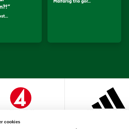
Målfarlig trio gör…
n?!”
lest…
MEDIAPARTNER
OFFICIELL LEVERANTÖ
r cookies