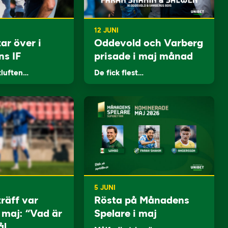
12 JUNI
ar över i
Oddevold och Varberg
ns IF
prisade i maj månad
tluften…
De fick flest…
5 JUNI
träff var
Rösta på Månadens
i maj: “Vad är
Spelare i maj
ål