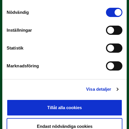
Samtyckesval
Nödvändig
Inställningar
3 JULI
Statistik
Rösta på Månadens Tränare i juni
Här är de…
Marknadsföring
Visa detaljer
Tillåt alla cookies
29 JUNI
Endast nödvändiga cookies
Lagerlöf tar över i Sandvikens IF