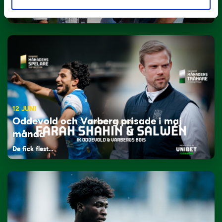
Tillbaka i hetluften…
12 JUNI
Oddevold och Varberg prisade i maj
månad
De fick flest…