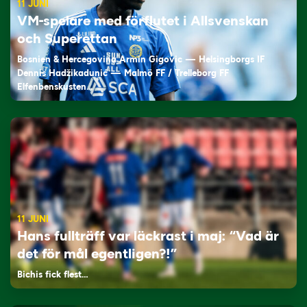
11 JUNI
VM-spelare med förflutet i Allsvenskan
och Superettan
Bosnien & Hercegovina Armin Gigovic — Helsingborgs IF
Dennis Hadžikadunić — Malmö FF / Trelleborg FF
Elfenbenskusten…
11 JUNI
Hans fullträff var läckrast i maj: “Vad är
det för mål egentligen?!”
Bichis fick flest…