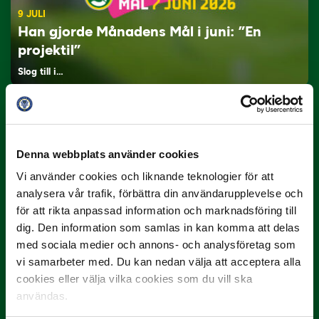
9 JULI
Han gjorde Månadens Mål i juni: ”En
projektil”
Slog till i…
Denna webbplats använder cookies
Vi använder cookies och liknande teknologier för att
analysera vår trafik, förbättra din användarupplevelse och
för att rikta anpassad information och marknadsföring till
dig. Den information som samlas in kan komma att delas
3 JULI
Rösta på Månadens Spelare i juni
med sociala medier och annons- och analysföretag som
vi samarbeter med. Du kan nedan välja att acceptera alla
Yttrar gör…
cookies eller välja vilka cookies som du vill ska
användas.