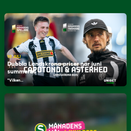
10 JULI
Dubbla Landskrona-priser när juni
summeras
"Vilken…