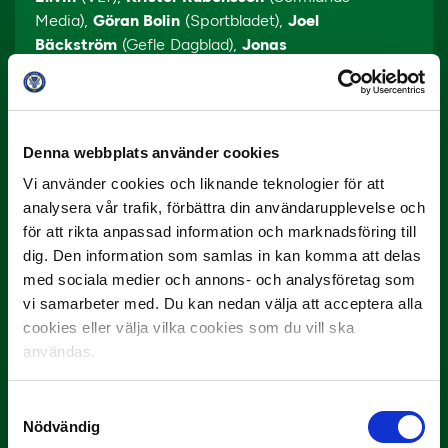
Media),
Göran Bolin
(Sportbladet),
Joel
Bäckström
(Gefle Dagblad),
Jonas
Bergström
(Trelleborgs Allehanda),
Fredrik
Carlsson
(Nerikes Allehanda),
Lukas
Sahlin
(Sundsvalls Tidning),
Hector
Junelind
(GT),
Fredrik Sjölund
(Östersunds-
Denna webbplats använder cookies
Posten),
Kristian Bågefeldt
(Borlänge
Vi använder cookies och liknande teknologier för att
Tidning),
Filip Elg
(Smålandsposten),
Eric
analysera vår trafik, förbättra din användarupplevelse och
Persson
(Helsingborgs Dagblad),
Anton
för att rikta anpassad information och marknadsföring till
Gustavsson
(Skaraborgs Allehanda),
Magnus
dig. Den information som samlas in kan komma att delas
Sundvall
(Jönköpings-Posten),
Viktor
med sociala medier och annons- och analysföretag som
Tjernström
(Unibet) och
Thomas Hasselgren
(SEF).
vi samarbeter med. Du kan nedan välja att acceptera alla
cookies eller välja vilka cookies som du vill ska
användas.
Samtyckesval
Nödvändig