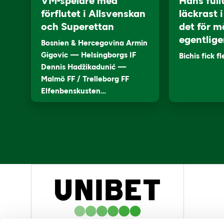
VM-spelare med
Hans full
förflutet i Allsvenskan
läckrast 
och Superettan
det för m
egentlige
Bosnien & Hercegovina Armin
Gigovic — Helsingborgs IF
Bichis fick f
Dennis Hadžikadunić —
Malmö FF / Trelleborg FF
Elfenbenskusten…
HUVUDPARTNER