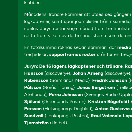
klubben.
Månadens Tränare kommer att utses sex gånger i år.
lagkaptener, samt sportjournalister från riksmedi
spelas. Juryn röstar varje månad fram tre finalister
rösta fram vilken av de tre finalisterna som de ans
En totalsumma räknas sedan samman, där
media
tredjedelar
,
supportrarnas röster
står för en tredj
Juryn: De 16 lagens lagkaptener och tränare, R
Hansson
(discovery+),
Johan Arneng
(discovery+)
Rubensson
(Sörmlands Media),
Fredrik Jonsson
(H
Pålsson
(Borås Tidning),
Jonas Bergström
(Trelle
Allehanda),
Perra Johnsson
(Sveriges Radio Uppla
Sjölund
(Östersunds-Posten),
Kristian Bågefeldt
(
Persson
(Helsingborgs Dagblad),
Anton Gustavss
Sundvall
(Jönköpings-Posten),
Raul Valencia Lop
Tjernström
(Unibet)