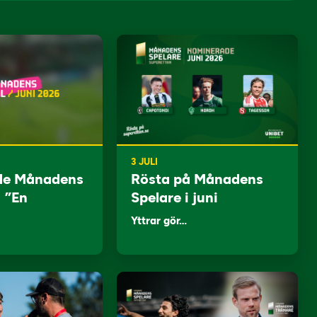
3 JULI
de Månadens
Rösta på Månadens
: ”En
Spelare i juni
Yttrar gör…