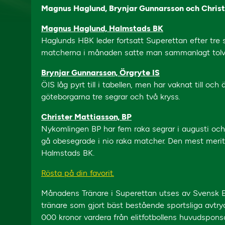
Magnus Haglund, Brynjar Gunnarsson och Christe
Magnus Haglund, Halmstads BK
Haglunds HBK leder fortsatt Superettan efter tre seg
matcherna i månaden satte man sammanlagt tolv
Brynjar Gunnarsson, Örgryte IS
ÖIS låg pyrt till i tabellen, men har vaknat till och
göteborgarna tre segrar och två kryss.
Christer Mattiasson, BP
Nykomlingen BP har fem raka segrar i augusti och lig
gå obesegrade i nio raka matcher. Den mest merit
Halmstads BK.
Rösta på din favorit.
Månadens Tränare i Superettan utses av Svensk Elit
tränare som gjort bäst bestående sportsliga avtr
000 kronor vardera från elitfotbollens huvudspons