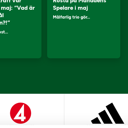
träff var
Rösta på Månadens
i maj: “Vad är
Spelare i maj
ål
Målfarlig trio gör…
n?!”
lest…
MEDIAPARTNER
OFFICIELL LEVERANTÖ