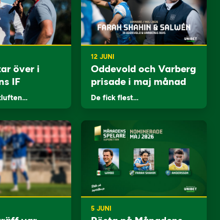
12 JUNI
ar över i
Oddevold och Varberg
ns IF
prisade i maj månad
tluften…
De fick flest…
5 JUNI