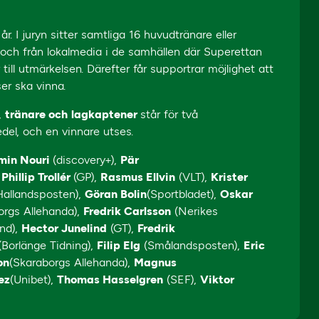
 I juryn sitter samtliga 16 huvudtränare eller
a och från lokalmedia i de samhällen där Superettan
 till utmärkelsen. Därefter får supportrar möjlighet att
er ska vinna.
,
tränare och
lagkaptener
står för två
edel, och en vinnare utses.
amin Nouri
(discovery+),
Pär
,
Phillip Trollér
(GP),
Rasmus Ellvin
(VLT),
Krister
allandsposten),
Göran Bolin
(Sportbladet),
Oskar
borgs Allehanda),
Fredrik Carlsson
(Nerikes
nd),
Hector Junelind
(GT),
Fredrik
Borlänge Tidning),
Filip Elg
(Smålandsposten),
Eric
on
(Skaraborgs Allehanda),
Magnus
ez
(Unibet),
Thomas Hasselgren
(SEF),
Viktor