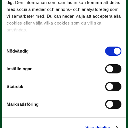
dig. Den information som samlas in kan komma att delas
10 JULI
med sociala medier och annons- och analysföretag som
Dubbla Landskrona-priser när juni
vi samarbeter med. Du kan nedan välja att acceptera alla
summeras
cookies eller välja vilka cookies som du vill ska
"Vilken…
användas.
Samtyckesval
Nödvändig
Inställningar
9 JULI
Statistik
Han gjorde Månadens Mål i juni: ”En
projektil”
Marknadsföring
Slog till i…
Visa detaljer