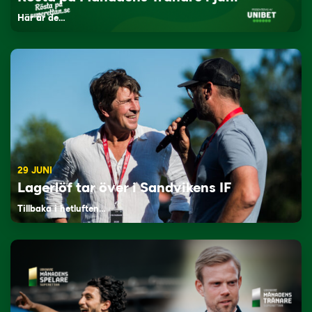
Här är de…
29 JUNI
Lagerlöf tar över i Sandvikens IF
Tillbaka i hetluften…