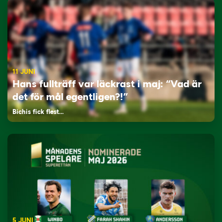
11 JUNI
Hans fullträff var läckrast i maj: “Vad är
det för mål egentligen?!”
Bichis fick flest…
5 JUNI