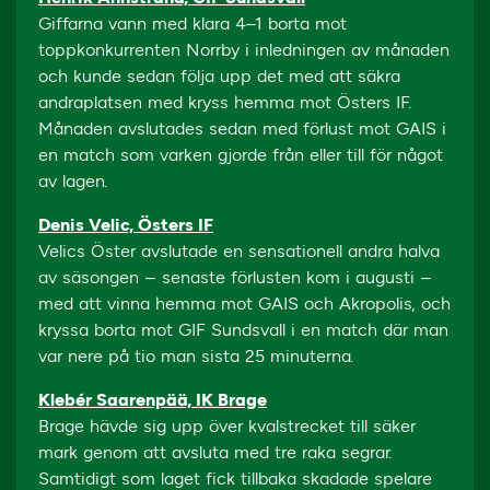
Giffarna vann med klara 4–1 borta mot
toppkonkurrenten Norrby i inledningen av månaden
och kunde sedan följa upp det med att säkra
andraplatsen med kryss hemma mot Östers IF.
Månaden avslutades sedan med förlust mot GAIS i
en match som varken gjorde från eller till för något
av lagen.
Denis Velic, Östers IF
Velics Öster avslutade en sensationell andra halva
av säsongen – senaste förlusten kom i augusti –
med att vinna hemma mot GAIS och Akropolis, och
kryssa borta mot GIF Sundsvall i en match där man
var nere på tio man sista 25 minuterna.
Klebér Saarenpää, IK Brage
Brage hävde sig upp över kvalstrecket till säker
mark genom att avsluta med tre raka segrar.
Samtidigt som laget fick tillbaka skadade spelare