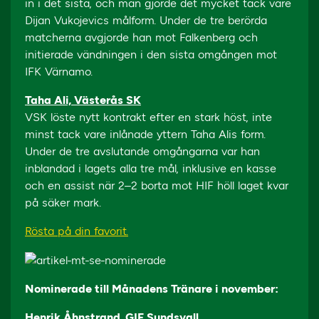
in i det sista, och man gjorde det mycket tack vare
Dijan Vukojevics målform. Under de tre berörda
matcherna avgjorde han mot Falkenberg och
initierade vändningen i den sista omgången mot
IFK Värnamo.
Taha Ali, Västerås SK
VSK löste nytt kontrakt efter en stark höst, inte
minst tack vare inlånade yttern Taha Alis form.
Under de tre avslutande omgångarna var han
inblandad i lagets alla tre mål, inklusive en kasse
och en assist när 2–2 borta mot HIF höll laget kvar
på säker mark.
Rösta på din favorit.
Nominerade till Månadens Tränare i november:
Henrik Åhnstrand, GIF Sundsvall