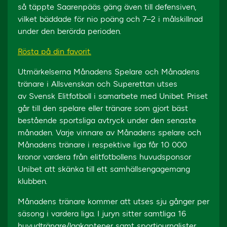
så täppte Saarenpääs gäng även till defensiven,
vilket bäddade för nio poäng och 7–2 i målskillnad
under den berörda perioden.
Rösta på din favorit.
Utmärkelserna Månadens Spelare och Månadens
tränare i Allsvenskan och Superettan utses
av Svensk Elitfotboll i samarbete med Unibet. Priset
går till den spelare eller tränare som gjort bäst
bestående sportsliga avtryck under den senaste
månaden. Varje vinnare av Månadens spelare och
Månadens tränare i respektive liga får 10 000
kronor vardera från elitfotbollens huvudsponsor
Unibet att skänka till ett samhällsengagemang
klubben.
Månadens tränare kommer att utses sju gånger per
säsong i vardera liga. I juryn sitter samtliga 16
huvudtränare/lagkaptener samt sportjournalister