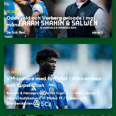
12 JUNI
Oddevold och Varberg prisade i maj
månad
De fick flest…
11 JUNI
VM-spelare med förflutet i Allsvenskan
och Superettan
Bosnien & Hercegovina Armin Gigovic — Helsingborgs IF
Dennis Hadžikadunić — Malmö FF / Trelleborg FF
Elfenbenskusten…