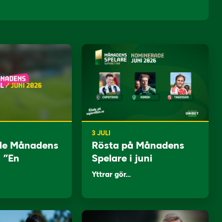
3 JULI
de Månadens
Rösta på Månadens
: ”En
Spelare i juni
Yttrar gör…