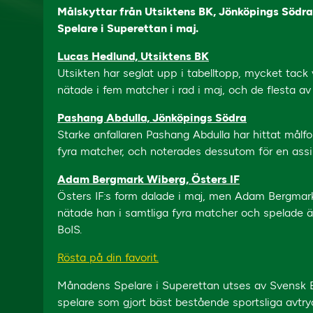
Målskyttar från Utsiktens BK, Jönköpings Södr
Spelare i Superettan i maj.
Lucas Hedlund, Utsiktens BK
Utsikten har seglat upp i tabelltopp, mycket tack 
nätade i fem matcher i rad i maj, och de flesta av 
Pashang Abdulla, Jönköpings Södra
Starke anfallaren Pashang Abdulla har hittat målf
fyra matcher, och noterades dessutom för en assis
Adam Bergmark Wiberg, Östers IF
Östers IF:s form dalade i maj, men Adam Bergmark
nätade han i samtliga fyra matcher och spelade äv
BoIS.
Rösta på din favorit.
Månadens Spelare i Superettan utses av Svensk Elit
spelare som gjort bäst bestående sportsliga avtr