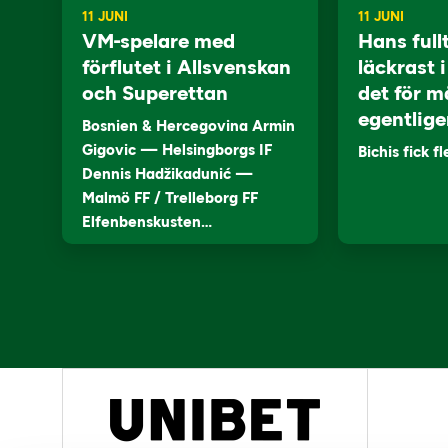
11 JUNI
11 JUNI
VM-spelare med
Hans full
förflutet i Allsvenskan
läckrast 
och Superettan
det för m
egentlige
Bosnien & Hercegovina Armin
Gigovic — Helsingborgs IF
Bichis fick f
Dennis Hadžikadunić —
Malmö FF / Trelleborg FF
Elfenbenskusten…