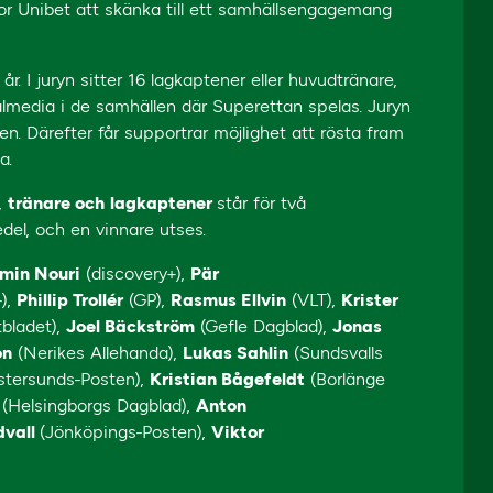
or Unibet att skänka till ett samhällsengagemang
 I juryn sitter 16 lagkaptener eller huvudtränare,
almedia i de samhällen där Superettan spelas. Juryn
sen. Därefter får supportrar möjlighet att rösta fram
na.
,
tränare och
lagkaptener
står för två
edel, och en vinnare utses.
min Nouri
(discovery+),
Pär
),
Phillip Trollér
(GP),
Rasmus Ellvin
(VLT),
Krister
bladet),
Joel Bäckström
(Gefle Dagblad),
Jonas
on
(Nerikes Allehanda),
Lukas Sahlin
(Sundsvalls
tersunds-Posten),
Kristian Bågefeldt
(Borlänge
n
(Helsingborgs Dagblad),
Anton
dvall
(Jönköpings-Posten),
Viktor