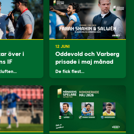
12 JUNI
ar över i
Oddevold och Varberg
ns IF
prisade i maj månad
tluften…
De fick flest…