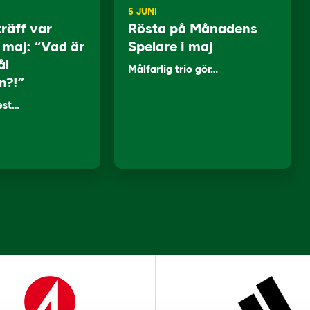
5 JUNI
träff var
Rösta på Månadens
i maj: “Vad är
Spelare i maj
ål
Målfarlig trio gör…
n?!”
lest…