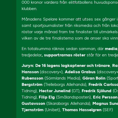
000 kronor vardera från elitfotbollens huvudspons
klubben.
Månadens Spelare kommer att utses sex gånger i år.
samt sportjournalister från riksmedia och från lok
röstar varje månad fram tre finalister till utmärkel
vilken av de tre finalisterna som de anser ska vin
En totalsumma räknas sedan samman, där
media
tredjedelar
,
supportrarnas röster
står för en tredj
Juryn:
De 16 lagens lagkaptener och tränare
,
Ra
Hansson
(discovery+),
Adelisa Grabus
(discovery+
Rubensson
(Sörmlands Media),
Göran Bolin
(Sport
Bergström
(Trelleborgs Allehanda),
Fredrik Carlss
Tidning),
Hector Junelind
(GT),
Fredrik Sjölund
(Ös
Tidning),
Filip Elg
(Smålandsposten),
Eric Persso
Gustavsson
(Skaraborgs Allehanda),
Magnus Sun
Tjernström
(Unibet),
Thomas Hasselgren
(SEF)