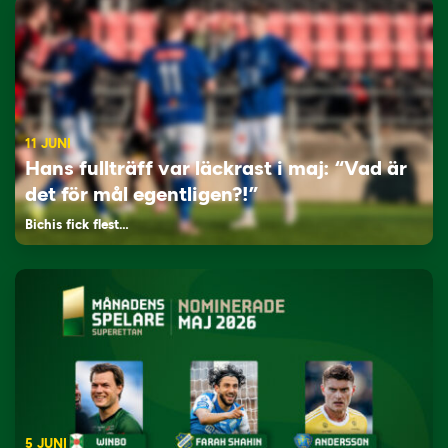
11 JUNI
Hans fullträff var läckrast i maj: “Vad är
det för mål egentligen?!”
Bichis fick flest…
5 JUNI