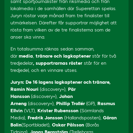
samt sportjournalister från riksmedia och från
lokalmedia i de samhällen där Superettan spelas.
Juryn röstar varje månad fram tre finalister till
utmärkelsen. Därefter får supportrar möjlighet att
rösta fram vilken av de tre finalisterna som de
anser ska vinna.
En totalsumma räknas sedan samman,
där
media
,
tränare och
lagkaptener
står för två
tredjedelar
,
supportrarnas röster
står för en
tredjedel, och en vinnare utses.
Juryn: De 16 lagens lagkaptener och tränare,
Ramin Nouri
(discovery+),
Pär
Hansson
(discovery+),
Johan
Arneng
(discovery+),
Phillip Trollér
(GP),
Rasmus
Ellvin
(VLT),
Krister Rubensson
(Sörmlands
Media),
Fredrik Jonsson
(Hallandsposten),
Göran
Bolin
(Sportbladet),
Oskar Pålsson
(Borås
Tidning),
Jonas Bergström
(Trelleborgs