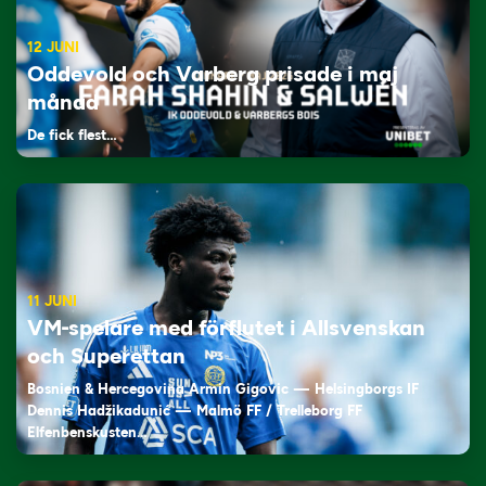
12 JUNI
Oddevold och Varberg prisade i maj
månad
De fick flest…
11 JUNI
VM-spelare med förflutet i Allsvenskan
och Superettan
Bosnien & Hercegovina Armin Gigovic — Helsingborgs IF
Dennis Hadžikadunić — Malmö FF / Trelleborg FF
Elfenbenskusten…