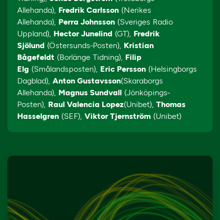
Allehanda),
Fredrik Carlsson
(Nerikes
Allehanda),
Perra Johnsson
(Sveriges Radio
Uppland),
Hector Junelind
(GT),
Fredrik
Sjölund
(Östersunds-Posten),
Kristian
Bågefeldt
(Borlänge Tidning),
Filip
Elg
(Smålandsposten),
Eric Persson
(Helsingborgs
Dagblad),
Anton Gustavsson
(Skaraborgs
Allehanda),
Magnus Sundvall
(Jönköpings-
Posten),
Raul Valencia Lopez
(Unibet),
Thomas
Hasselgren
(SEF),
Viktor Tjernström
(Unibet)