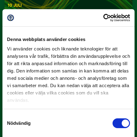
10 JULI
Dubbla Landskrona-priser när juni
summeras
"Vilken…
Denna webbplats använder cookies
Vi använder cookies och liknande teknologier för att
analysera vår trafik, förbättra din användarupplevelse och
för att rikta anpassad information och marknadsföring till
dig. Den information som samlas in kan komma att delas
med sociala medier och annons- och analysföretag som
vi samarbeter med. Du kan nedan välja att acceptera alla
9 JULI
cookies eller välja vilka cookies som du vill ska
Han gjorde Månadens Mål i juni: ”En
användas.
projektil”
Slog till i…
Samtyckesval
Nödvändig