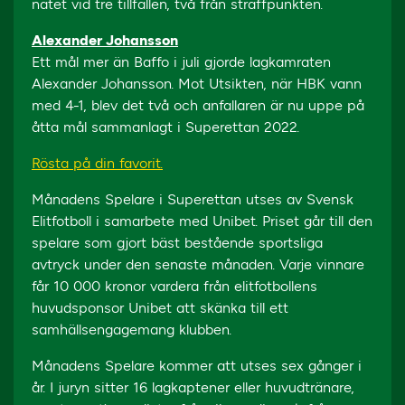
nätet vid tre tillfällen, två från straffpunkten.
Alexander Johansson
Ett mål mer än Baffo i juli gjorde lagkamraten
Alexander Johansson. Mot Utsikten, när HBK vann
med 4-1, blev det två och anfallaren är nu uppe på
åtta mål sammanlagt i Superettan 2022.
Rösta på din favorit.
Månadens Spelare i Superettan utses av Svensk
Elitfotboll i samarbete med Unibet. Priset går till den
spelare som gjort bäst bestående sportsliga
avtryck under den senaste månaden. Varje vinnare
får 10 000 kronor vardera från elitfotbollens
huvudsponsor Unibet att skänka till ett
samhällsengagemang klubben.
Månadens Spelare kommer att utses sex gånger i
år. I juryn sitter 16 lagkaptener eller huvudtränare,