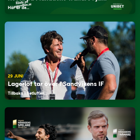
Här är de…
29 JUNI
Lagerlöf tar över i Sandvikens IF
Tillbaka i hetluften…