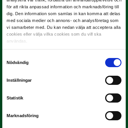
Slog till i…
för att rikta anpassad information och marknadsföring till
dig. Den information som samlas in kan komma att delas
med sociala medier och annons- och analysföretag som
vi samarbeter med. Du kan nedan välja att acceptera alla
cookies eller välja vilka cookies som du vill ska
användas.
Samtyckesval
Nödvändig
3 JULI
Rösta på Månadens Spelare i juni
Yttrar gör…
Inställningar
Statistik
Marknadsföring