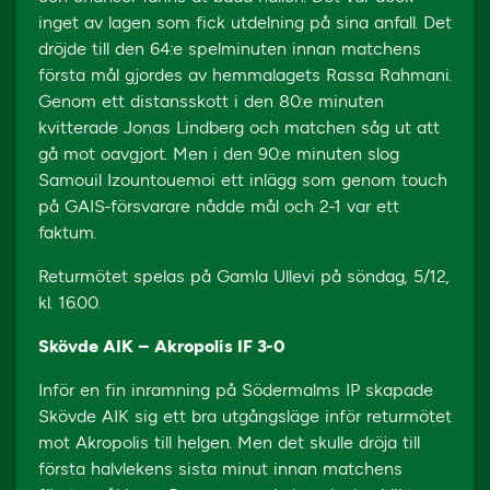
inget av lagen som fick utdelning på sina anfall. Det
dröjde till den 64:e spelminuten innan matchens
första mål gjordes av hemmalagets Rassa Rahmani.
Genom ett distansskott i den 80:e minuten
kvitterade Jonas Lindberg och matchen såg ut att
gå mot oavgjort. Men i den 90:e minuten slog
Samouil Izountouemoi ett inlägg som genom touch
på GAIS-försvarare nådde mål och 2-1 var ett
faktum.
Returmötet spelas på Gamla Ullevi på söndag, 5/12,
kl. 16.00.
Skövde AIK – Akropolis IF 3-0
Inför en fin inramning på Södermalms IP skapade
Skövde AIK sig ett bra utgångsläge inför returmötet
mot Akropolis till helgen. Men det skulle dröja till
första halvlekens sista minut innan matchens