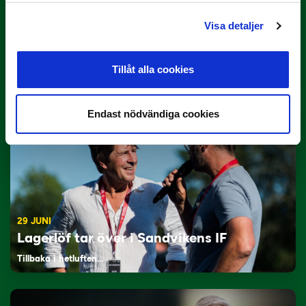
Visa detaljer
3 JULI
Rösta på Månadens Tränare i juni
Tillåt alla cookies
Här är de…
Endast nödvändiga cookies
29 JUNI
Lagerlöf tar över i Sandvikens IF
Tillbaka i hetluften…