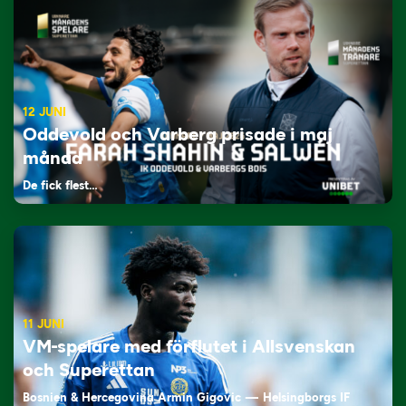
12 JUNI
Oddevold och Varberg prisade i maj
månad
De fick flest…
11 JUNI
VM-spelare med förflutet i Allsvenskan
och Superettan
Bosnien & Hercegovina Armin Gigovic — Helsingborgs IF