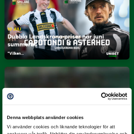
10 JULI
Dubbla Landskrona-priser när juni
summeras
"Vilken…
9 JULI
Denna webbplats använder cookies
Han gjorde Månadens Mål i juni: ”En
projektil”
Vi använder cookies och liknande teknologier för att
analysera vår trafik, förbättra din användarupplevelse och