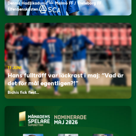
Dennis Hadžikadunić — Malmö FF / Trelleborg FF
Elfenbenskusten…
11 JUNI
Hans fullträff var läckrast i maj: “Vad är
det för mål egentligen?!”
Bichis fick flest…