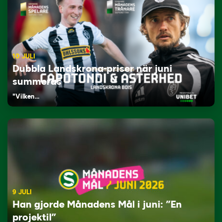
10 JULI
Dubbla Landskrona-priser när juni
summeras
"Vilken…
9 JULI
Han gjorde Månadens Mål i juni: ”En
projektil”