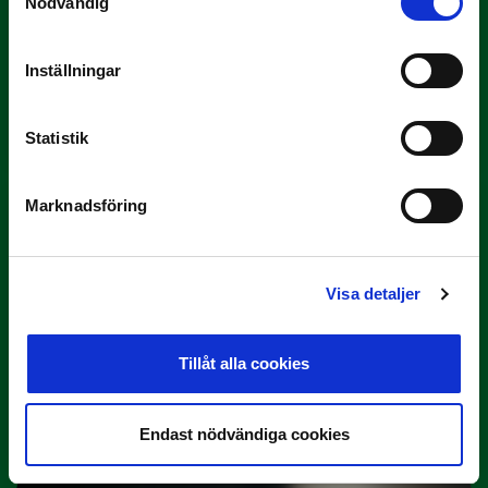
Nödvändig
Inställningar
3 JULI
Rösta på Månadens Tränare i juni
Här är de…
Statistik
Marknadsföring
Visa detaljer
Tillåt alla cookies
29 JUNI
Lagerlöf tar över i Sandvikens IF
Tillbaka i hetluften…
Endast nödvändiga cookies