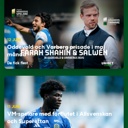
12 JUNI
Oddevold och Varberg prisade i maj
månad
De fick flest…
11 JUNI
VM-spelare med förflutet i Allsvenskan
och Superettan