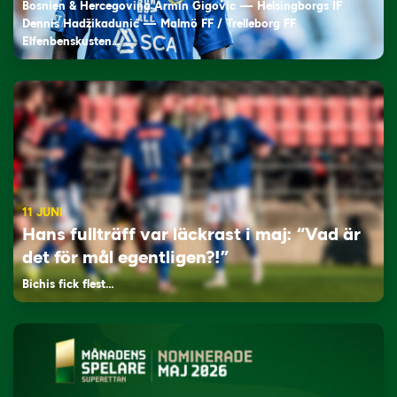
Bosnien & Hercegovina Armin Gigovic — Helsingborgs IF
Dennis Hadžikadunić — Malmö FF / Trelleborg FF
Elfenbenskusten…
11 JUNI
Hans fullträff var läckrast i maj: “Vad är
det för mål egentligen?!”
Bichis fick flest…