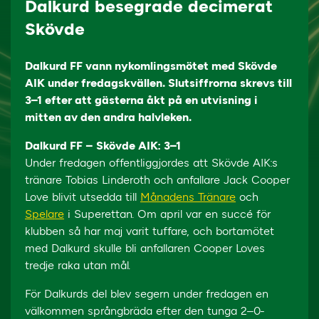
Dalkurd besegrade decimerat
Skövde
Dalkurd FF vann nykomlingsmötet med Skövde
AIK under fredagskvällen. Slutsiffrorna skrevs till
3–1 efter att gästerna åkt på en utvisning i
mitten av den andra halvleken.
Dalkurd FF – Skövde AIK: 3–1
Under fredagen offentliggjordes att Skövde AIK:s
tränare Tobias Linderoth och anfallare Jack Cooper
Love blivit utsedda till
Månadens Tränare
och
Spelare
i Superettan. Om april var en succé för
klubben så har maj varit tuffare, och bortamötet
med Dalkurd skulle bli anfallaren Cooper Loves
tredje raka utan mål.
För Dalkurds del blev segern under fredagen en
välkommen språngbräda efter den tunga 2–0-