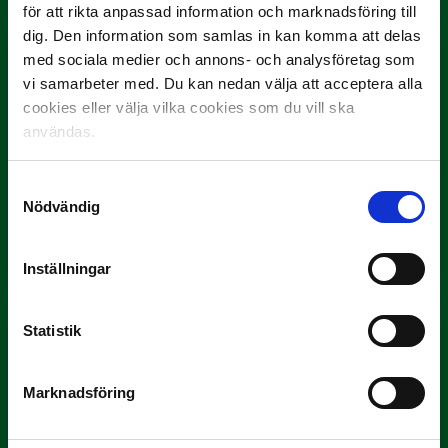
för att rikta anpassad information och marknadsföring till
dig. Den information som samlas in kan komma att delas
med sociala medier och annons- och analysföretag som
vi samarbeter med. Du kan nedan välja att acceptera alla
cookies eller välja vilka cookies som du vill ska
användas.
Samtyckesval
3 JULI
Nödvändig
Rösta på Månadens Spelare i juni
Yttrar gör…
Inställningar
Statistik
Marknadsföring