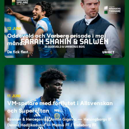
12 JUNI
Oddevold och Varberg prisade i maj
månad
De fick flest…
11 JUNI
VM-spelare med förflutet i Allsvenskan
och Superettan
Bosnien & Hercegovina Armin Gigovic — Helsingborgs IF
Dennis Hadžikadunić — Malmö FF / Trelleborg FF