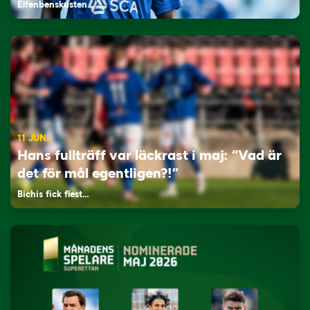
Elfenbenskusten…
11 JUNI
Hans fullträff var läckrast i maj: “Vad är
det för mål egentligen?!”
Bichis fick flest…