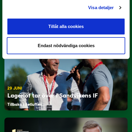
Visa detaljer
3 JULI
Rösta på Månadens Tränare i juni
Här är de…
Tillåt alla cookies
Endast nödvändiga cookies
29 JUNI
Lagerlöf tar över i Sandvikens IF
Tillbaka i hetluften…