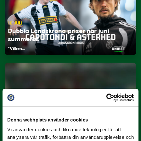
10 JULI
Dubbla Landskrona-priser när juni
summeras
"Vilken…
9 JULI
Han gjorde Månadens Mål i juni: ”En
Denna webbplats använder cookies
projektil”
Vi använder cookies och liknande teknologier för att
Slog till i…
analysera vår trafik, förbättra din användarupplevelse och