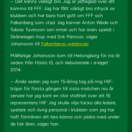
– Det känns väldigt bra. Jag är jätteglad över att
komma till FFF. Jag har fått väldigt bra intryck av
klubben och har bara hört gott om FFF och
Falkenberg som stad. Jag känner Anton Wede och
Tobias Tuvesson sen innan och har även spelat i
Skånelaget ihop med Erik Pärsson, säger
Johansson till
Falkenbergs webbsida
.
Målfarlige Johansson kom till Helsingborg för nio år
sedan från Höörs IS, och debuterade i a-laget
2014.
– Ända sedan jag som 15-åring tog på mig HIF-
tröjan för första gången till sista matchen nio år
senare har jag känt en stor stolthet över att få
representera HIF. Jag skulle vilja tacka alla ledare,
spelare och övrig personal i klubben som jag har
haft förmånen att lära känna och jobba med under
de här åren, säger han.