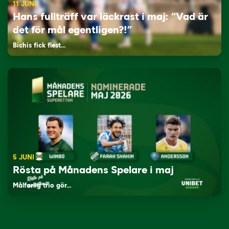
11 JUNI
Hans fullträff var läckrast i maj: “Vad är
det för mål egentligen?!”
Bichis fick flest…
5 JUNI
Rösta på Månadens Spelare i maj
Målfarlig trio gör…