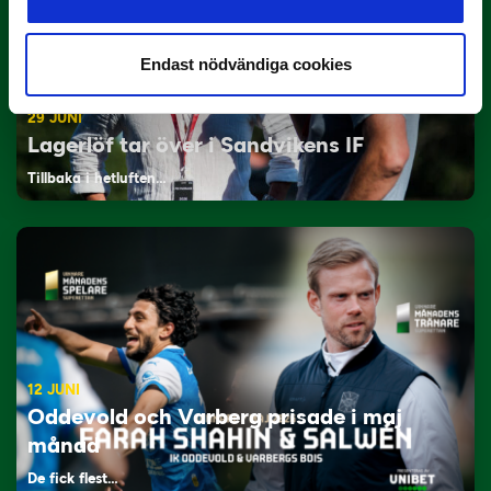
Endast nödvändiga cookies
29 JUNI
Lagerlöf tar över i Sandvikens IF
Tillbaka i hetluften…
12 JUNI
Oddevold och Varberg prisade i maj
månad
De fick flest…