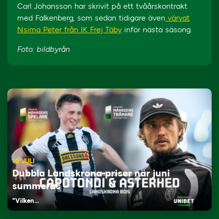
Carl Johansson har skrivit på ett tvåårskontrakt
med Falkenberg, som sedan tidigare även
värvat
Nsima Peter från IK Frej Täby
inför nästa säsong.
Foto: bildbyrån
10 JULI
Dubbla Landskrona-priser när juni
summeras
"Vilken…