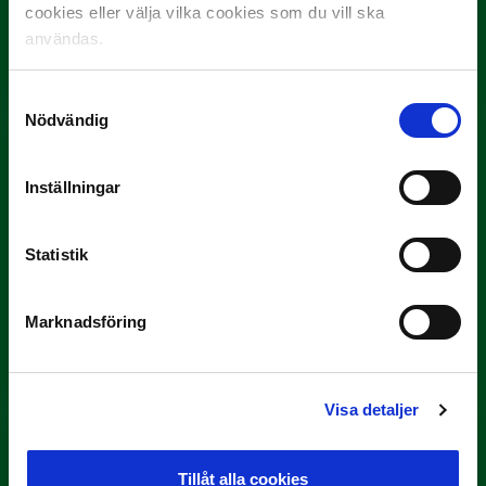
3 JULI
cookies eller välja vilka cookies som du vill ska
Rösta på Månadens Spelare i juni
användas.
Yttrar gör…
Samtyckesval
Nödvändig
Inställningar
Statistik
3 JULI
Marknadsföring
Rösta på Månadens Tränare i juni
Här är de…
Visa detaljer
Tillåt alla cookies