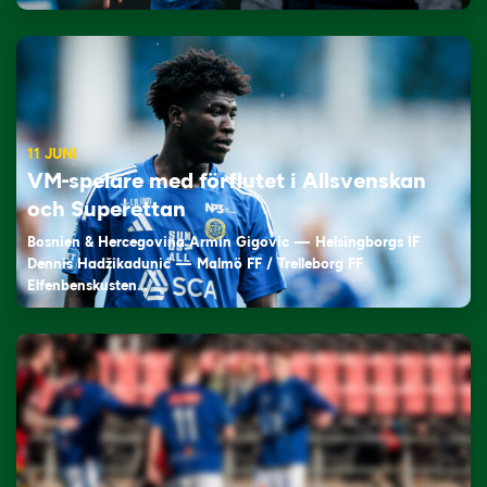
11 JUNI
VM-spelare med förflutet i Allsvenskan
och Superettan
Bosnien & Hercegovina Armin Gigovic — Helsingborgs IF
Dennis Hadžikadunić — Malmö FF / Trelleborg FF
Elfenbenskusten…