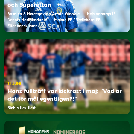
och Superettan
Bosnien & Hercegovina Armin Gigovic — Helsingborgs IF
Dennis Hadžikadunić — Malmö FF / Trelleborg FF
Elfenbenskusten…
11 JUNI
Hans fullträff var läckrast i maj: “Vad är
det för mål egentligen?!”
Bichis fick flest…