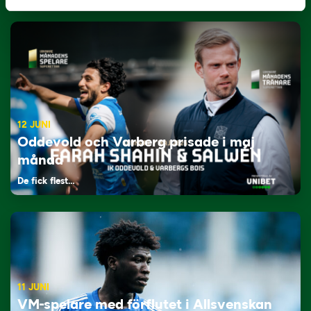
12 JUNI
Oddevold och Varberg prisade i maj
månad
De fick flest…
11 JUNI
VM-spelare med förflutet i Allsvenskan