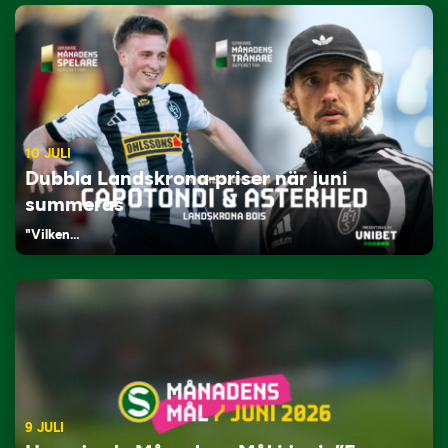
10 JULI
Dubbla Landskrona-priser när juni
summeras
"Vilken…
9 JULI