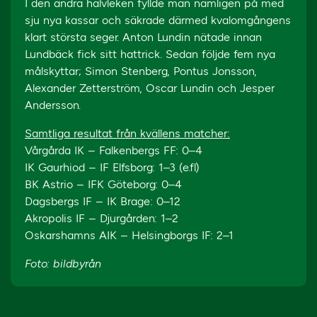
I den andra halvleken fyllde man nämligen på med
sju nya kassar och säkrade därmed kvalomgångens
klart största seger. Anton Lundin nätade innan
Lundbäck fick sitt hattrick. Sedan följde fem nya
målskyttar; Simon Stenberg, Pontus Jonsson,
Alexander Zetterström, Oscar Lundin och Jesper
Andersson.
Samtliga resultat från kvällens matcher:
Vårgårda IK – Falkenbergs FF: 0–4
IK Gaurhiod – IF Elfsborg: 1–3 (e.fl)
BK Astrio – IFK Göteborg: 0–4
Dagsbergs IF – IK Brage: 0–12
Akropolis IF – Djurgården: 1–2
Oskarshamns AIK – Helsingborgs IF: 2–1
Foto: bildbyrån