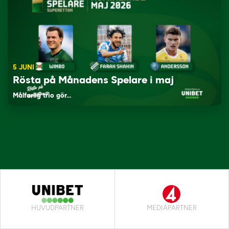
5 JUNI
Rösta på Månadens Spelare i maj
Målfarlig trio gör…
HUVUDPARTNER
MEDIAPARTNER