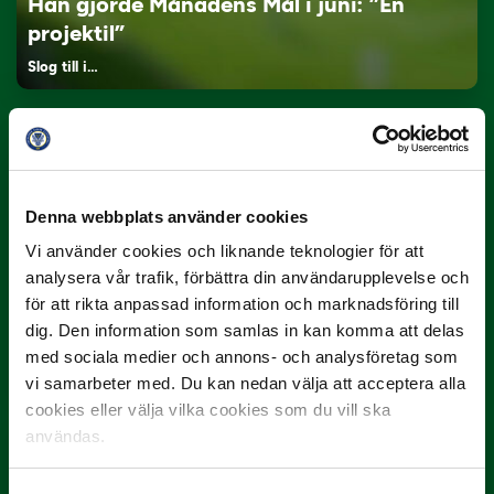
Han gjorde Månadens Mål i juni: ”En
projektil”
Slog till i…
Denna webbplats använder cookies
Vi använder cookies och liknande teknologier för att
analysera vår trafik, förbättra din användarupplevelse och
för att rikta anpassad information och marknadsföring till
3 JULI
dig. Den information som samlas in kan komma att delas
Rösta på Månadens Spelare i juni
med sociala medier och annons- och analysföretag som
Yttrar gör…
vi samarbeter med. Du kan nedan välja att acceptera alla
cookies eller välja vilka cookies som du vill ska
användas.