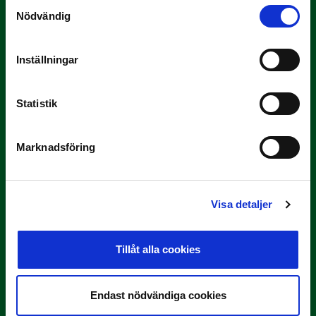
Samtyckesval
Nödvändig
Inställningar
3 JULI
Rösta på Månadens Tränare i juni
Statistik
Här är de…
Marknadsföring
Visa detaljer
Tillåt alla cookies
29 JUNI
Lagerlöf tar över i Sandvikens IF
Endast nödvändiga cookies
Tillbaka i hetluften…