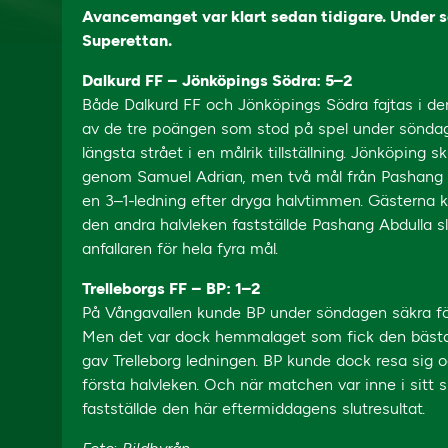
Avancemanget var klart sedan tidigare. Under 
Superettan.
Dalkurd FF – Jönköpings Södra: 5–2
Både Dalkurd FF och Jönköpings Södra fajtas i de
av de tre poängen som stod på spel under söndagen
längsta strået i en målrik tillställning. Jönköping
genom Samuel Adrian, men två mål från Pashang A
en 3–1-ledning efter dryga halvtimmen. Gästerna k
den andra halvleken fastställde Pashang Abdulla s
anfallaren för hela fyra mål.
Trelleborgs FF – BP: 1–2
På Vångavallen kunde BP under söndagen säkra fö
Men det var dock hemmalaget som fick den bästa s
gav Trelleborg ledningen. BP kunde dock resa sig 
första halvleken. Och när matchen var inne i sitt
fastställde den här eftermiddagens slutresultat.