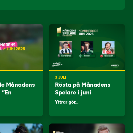
3 JULI
de Månadens
Rösta på Månadens
: ”En
Spelare i juni
Yttrar gör…