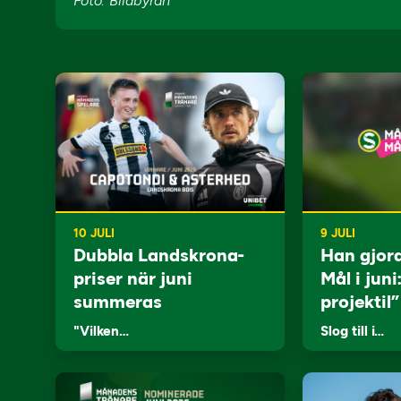
Foto: Bildbyrån
10 JULI
9 JULI
Dubbla Landskrona-
Han gjor
priser när juni
Mål i juni
summeras
projektil”
"Vilken…
Slog till i…