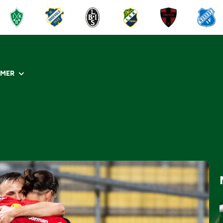
R
MER