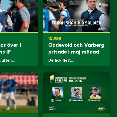
12 JUNI
ar över i
Oddevold och Varberg
ns IF
prisade i maj månad
tluften…
De fick flest…