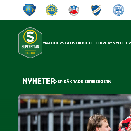
MATCHER
STATISTIK
BILJETTER
PLAY
NYHETE
NYHETER
BP SÄKRADE SERIESEGERN