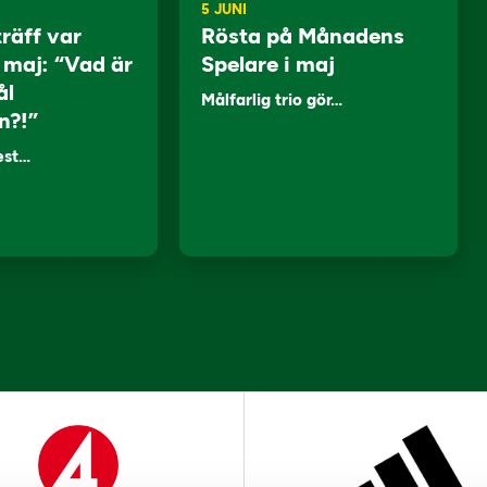
5 JUNI
träff var
Rösta på Månadens
i maj: “Vad är
Spelare i maj
ål
Målfarlig trio gör…
n?!”
lest…