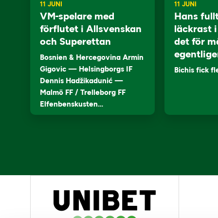
11 JUNI
11 JUNI
VM-spelare med
Hans full
förflutet i Allsvenskan
läckrast 
och Superettan
det för m
egentlige
Bosnien & Hercegovina Armin
Gigovic — Helsingborgs IF
Bichis fick f
Dennis Hadžikadunić —
Malmö FF / Trelleborg FF
Elfenbenskusten…