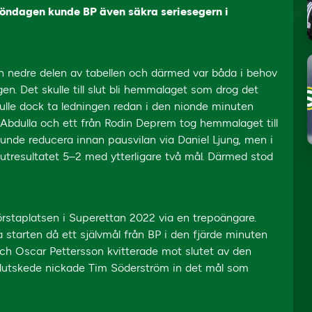
söndagen kunde BP även säkra seriesegern i
n nedre delen av tabellen och därmed var båda i behov
. Det skulle till slut bli hemmalaget som drog det
 skulle dock ta ledningen redan i den nionde minuten
bdulla och ett från Rodin Deprem tog hemmalaget till
unde reducera innan pausvilan via Daniel Ljung, men i
lutresultatet 5–2 med ytterligare två mål. Därmed stod
rstaplatsen i Superettan 2022 via en trepoängare.
tarten då ett självmål från BP i den fjärde minuten
och Oscar Pettersson kvitterade mot slutet av den
 slutskede nickade Tim Söderström in det mål som