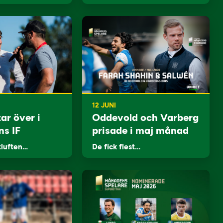
12 JUNI
ar över i
Oddevold och Varberg
ns IF
prisade i maj månad
tluften…
De fick flest…