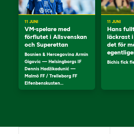
11 JUNI
11 JUNI
VM-spelare med
Hans full
förflutet i Allsvenskan
läckrast 
och Superettan
det för m
egentlige
Bosnien & Hercegovina Armin
Gigovic — Helsingborgs IF
Bichis fick f
Dennis Hadžikadunić —
Malmö FF / Trelleborg FF
Elfenbenskusten…