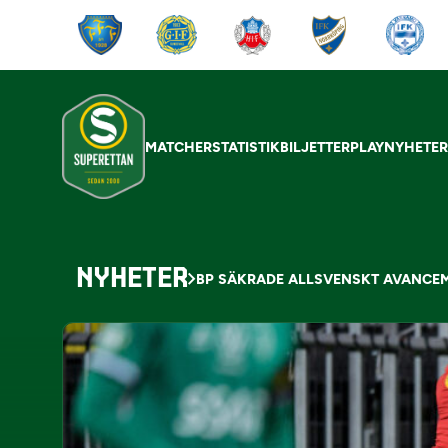
MATCHER
STATISTIK
BILJETTER
PLAY
NYHETE
NYHETER
BP SÄKRADE ALLSVENSKT AVANCE