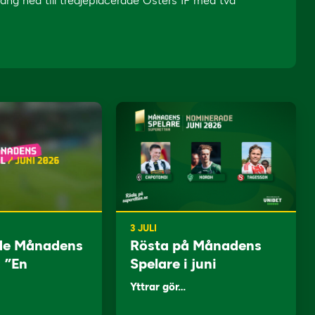
g ned till tredjeplacerade Östers IF med två
3 JULI
de Månadens
Rösta på Månadens
: ”En
Spelare i juni
Yttrar gör…