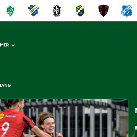
R
MER
MANG