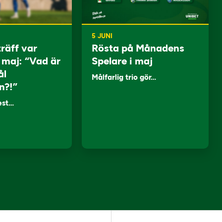
5 JUNI
träff var
Rösta på Månadens
i maj: “Vad är
Spelare i maj
ål
Målfarlig trio gör…
n?!”
lest…