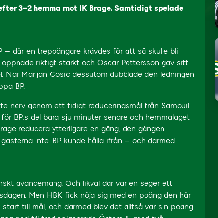
rt efter 3–2 hemma mot IK Brage. Samtidigt spelade
P – där en trepoängare krävdes för att så skulle bli
P öppnade riktigt starkt och Oscar Pettersson gav sitt
el. När Marijan Cosic dessutom dubblade den ledningen
oppa BP.
ite nerv genom ett tidigt reduceringsmål från Samouil
 för BP:s del bara sju minuter senare och hemmalaget
 Brage reducera ytterligare en gång, den gången
gästerna inte. BP kunde hålla ifrån – och därmed
nskt avancemang. Och likväl där var en seger ett
r tisdagen. Men HBK fick nöja sig med en poäng den här
 start till mål, och därmed blev det alltså var sin poäng