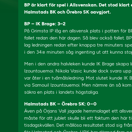
BP är klart för spel i Allsvenskan. Det stod kla
Halmstads BK och Örebro SK oavgjort.
BP – IK Brage: 3–2
På Grimsta IP låg en allsvensk plats i potten för B
fallet redan den här dagen. Så blev också fallet. B
lag ledningen redan efter knappa tre minuters sp
i den 34:e minuten såg ingenting ut att kunna st
Men i den andra halvleken kunde IK Brage skapa l
Izountouemoi. Nikola Vasic kunde dock svara upp
var åter i en tvåmålsledning. Mot slutet kunde IK
via Samouil Izountouemoi. Men närmre än så kom 
säkra en plats i landets högstaliga.
Halmstads BK – Örebro SK: 0–0
Även på Örjans Vall jagade hemmalaget ett allsve
måste för att jublet skulle bli ett faktum den hä
tisdagskvällen. Det mållösa resultatet stod sig från