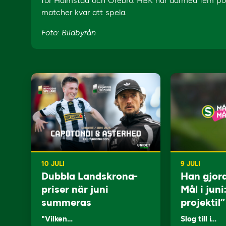
för Halmstad och Örebro. HBK har därmed fem poän
matcher kvar att spela.
Foto: Bildbyrån
10 JULI
9 JULI
Dubbla Landskrona-
Han gjor
priser när juni
Mål i juni
summeras
projektil”
"Vilken…
Slog till i…