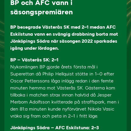
BP och AFC vann i
säsongspremiären
BP besegrade Västerås SK med 2–1 medan AFC
Eskilstuna vann en svängig drabbning borta mot
Jönköpings Södra när säsongen 2022 sparkades
igång under lördagen.
BP – Västerås SK: 2–1
Nykomlingen BP gjorde årets första mål i
Superettan då Philip Hellquist stötte in 1–0 efter
Oscar Petterssons låga inlägg redan i den femte
minuten hemma mot Västerås SK. Gästerna kom
tillbaka i matchen strax innan halvtid då Jesper
Merbom Adolfsson kvitterade på straffspark, men i
den 81:a minuten kunde nyförvärvet Nikola Vasic
vräka sig fram och peta in 2–1 i fritt läge.
Jönköpings Södra – AFC Eskilstuna: 2–3