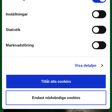
3 JULI
Inställningar
Rösta på Månadens Tränare i juni
Här är de…
Statistik
Marknadsföring
Visa detaljer
29 JUNI
Tillåt alla cookies
Lagerlöf tar över i Sandvikens IF
Tillbaka i hetluften…
Endast nödvändiga cookies