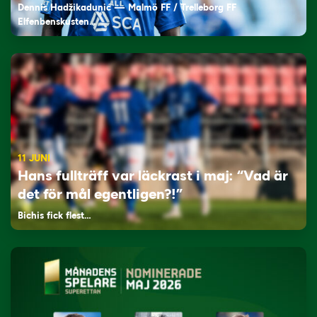
Dennis Hadžikadunić — Malmö FF / Trelleborg FF
Elfenbenskusten…
11 JUNI
Hans fullträff var läckrast i maj: “Vad är
det för mål egentligen?!”
Bichis fick flest…