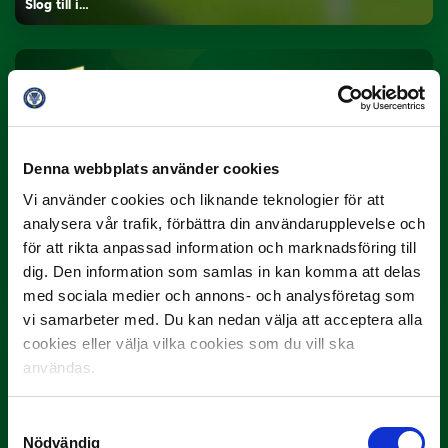
Slog till i…
Denna webbplats använder cookies
Vi använder cookies och liknande teknologier för att
analysera vår trafik, förbättra din användarupplevelse och
3 JULI
Rösta på Månadens Spelare i juni
för att rikta anpassad information och marknadsföring till
dig. Den information som samlas in kan komma att delas
Yttrar gör…
med sociala medier och annons- och analysföretag som
vi samarbeter med. Du kan nedan välja att acceptera alla
cookies eller välja vilka cookies som du vill ska
användas.
Samtyckesval
Nödvändig