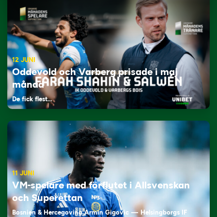
12 JUNI
Oddevold och Varberg prisade i maj
månad
De fick flest…
11 JUNI
VM-spelare med förflutet i Allsvenskan
och Superettan
Bosnien & Hercegovina Armin Gigovic — Helsingborgs IF