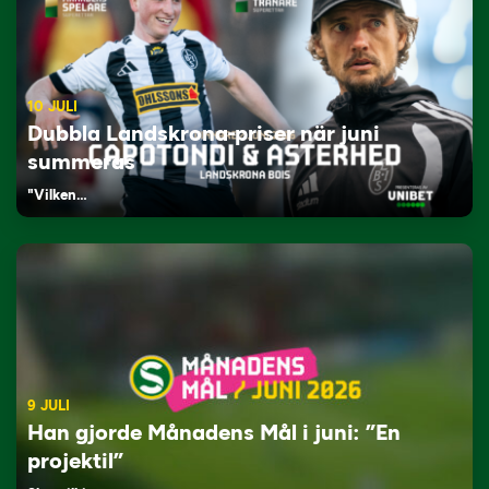
10 JULI
Dubbla Landskrona-priser när juni
summeras
"Vilken…
9 JULI
Han gjorde Månadens Mål i juni: ”En
projektil”