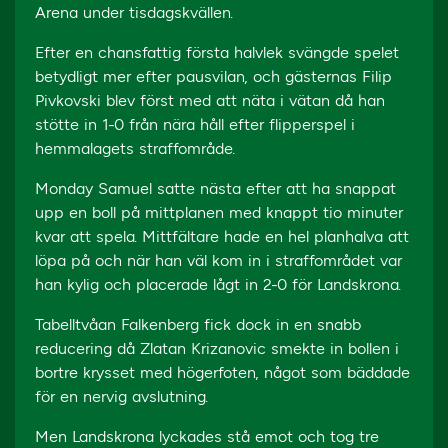
Arena under tisdagskvällen.
Efter en chansfattig första halvlek svängde spelet
betydligt mer efter pausvilan, och gästernas Filip
Pivkovski blev först med att näta i vätan då han
stötte in 1-0 från nära håll efter flipperspel i
hemmalagets straffområde.
Monday Samuel satte nästa efter att ha snappat
upp en boll på mittplanen med knappt tio minuter
kvar att spela. Mittfältare hade en hel planhalva att
löpa på och när han väl kom in i straffområdet var
han kylig och placerade lågt in 2-0 för Landskrona.
Tabelltvåan Falkenberg fick dock in en snabb
reducering då Zlatan Krizanovic smekte in bollen i
bortre krysset med högerfoten, något som bäddade
för en nervig avslutning.
Men Landskrona lyckades stå emot och tog tre