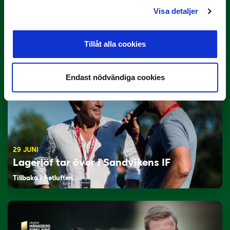
3 JULI
Visa detaljer
Rösta på Månadens Tränare i juni
Här är de…
Tillåt alla cookies
Endast nödvändiga cookies
29 JUNI
Lagerlöf tar över i Sandvikens IF
Tillbaka i hetluften…