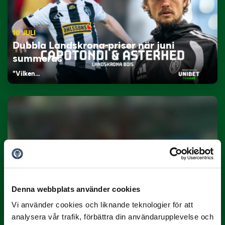
10 JULI
Dubbla Landskrona-priser när juni
summeras
"Vilken…
9 JULI
Han gjorde Månadens Mål i juni: ”En
Denna webbplats använder cookies
projektil”
Vi använder cookies och liknande teknologier för att
Slog till i…
analysera vår trafik, förbättra din användarupplevelse och