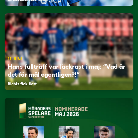
11 JUNI
Hans fullträff var läckrast i maj: “Vad är
det för mål egentligen?!”
Bichis fick flest…