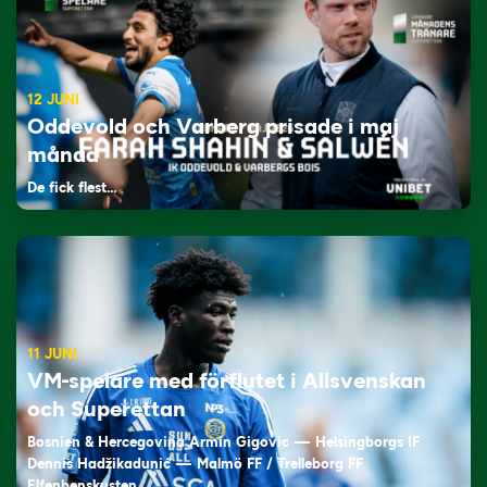
12 JUNI
Oddevold och Varberg prisade i maj
månad
De fick flest…
11 JUNI
VM-spelare med förflutet i Allsvenskan
och Superettan
Bosnien & Hercegovina Armin Gigovic — Helsingborgs IF
Dennis Hadžikadunić — Malmö FF / Trelleborg FF
Elfenbenskusten…