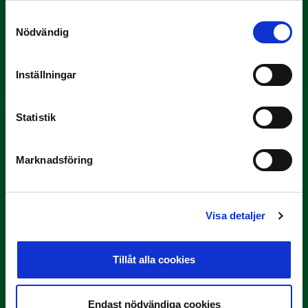
Samtyckesval
9 JULI
Nödvändig
Han gjorde Månadens Mål i juni: ”En
projektil”
Inställningar
Slog till i…
Statistik
Marknadsföring
Visa detaljer
3 JULI
Rösta på Månadens Spelare i juni
Tillåt alla cookies
Yttrar gör…
Endast nödvändiga cookies