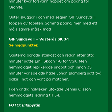
minuter kvar försvann hoppet om poäng för
Örgryte.
Öster skuggar i och med segern GIF Sundsvall i
toppen av tabellen. Samma poäng, men med ett
måls sämre målskillnad.
GIF Sundsvall – Västerås SK 3-1
Se höjdpunkter.
Gästerna började starkast och redan efter åtta
minuter satte Emil Skogh 1-0 för VSK. Men
hemmalaget replikerade snabbt och innan 35
minuter var spelade hade Johan Blomberg satt två
bollar i nät och vänt på matchen.
I den andra halvleken utökade Dennis Olsson
hemmalagets ledning till 3-1.
FOTO: Bildbyrån