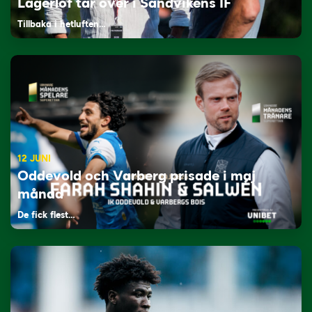
Lagerlöf tar över i Sandvikens IF
Tillbaka i hetluften…
12 JUNI
Oddevold och Varberg prisade i maj
månad
De fick flest…