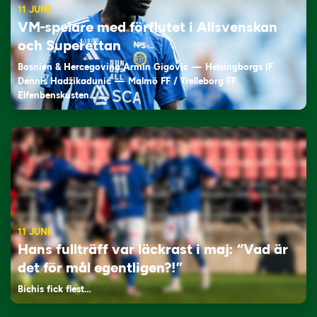
11 JUNI
VM-spelare med förflutet i Allsvenskan
och Superettan
Bosnien & Hercegovina Armin Gigovic — Helsingborgs IF
Dennis Hadžikadunić — Malmö FF / Trelleborg FF
Elfenbenskusten…
11 JUNI
Hans fullträff var läckrast i maj: “Vad är
det för mål egentligen?!”
Bichis fick flest…