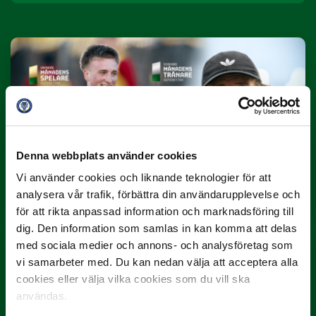
10 JULI
Denna webbplats använder cookies
Dubbla Landskrona-priser när juni
summeras
Vi använder cookies och liknande teknologier för att
analysera vår trafik, förbättra din användarupplevelse och
"Vilken…
för att rikta anpassad information och marknadsföring till
dig. Den information som samlas in kan komma att delas
med sociala medier och annons- och analysföretag som
vi samarbeter med. Du kan nedan välja att acceptera alla
cookies eller välja vilka cookies som du vill ska
användas.