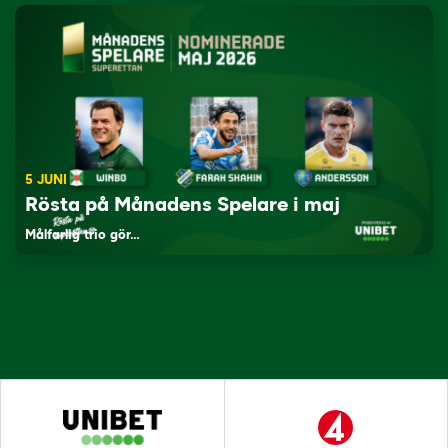
5 JUNI
Rösta på Månadens Spelare i maj
Målfarlig trio gör…