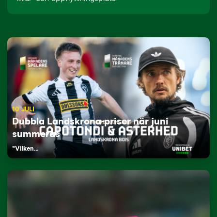
10 JULI
Dubbla Landskrona-priser när juni
summeras
"Vilken…