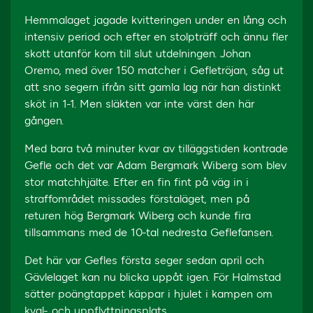
Hemmalaget jagade kvitteringen under en lång och
intensiv period och efter en stolpträff och ännu fler
skott utanför kom till slut utdelningen. Johan
Oremo, med över 150 matcher i Gefletröjan, såg ut
att sno segern ifrån sitt gamla lag när han distinkt
sköt in 1-1. Men släkten var inte värst den här
gången.
Med bara två minuter kvar av tilläggstiden kontrade
Gefle och det var Adam Bergmark Wiberg som blev
stor matchhjälte. Efter en fin fint på väg in i
straffområdet missades förstaläget, men på
returen hög Bergmark Wiberg och kunde fira
tillsammans med de 10-tal nedresta Geflefansen.
Det här var Gefles första seger sedan april och
Gävlelaget kan nu blicka uppåt igen. För Halmstad
sätter poängtappet käppar i hjulet i kampen om
kval- och uppflyttningsplats.