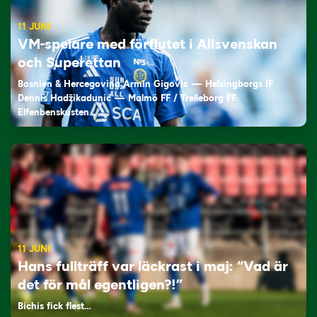
11 JUNI
VM-spelare med förflutet i Allsvenskan
och Superettan
Bosnien & Hercegovina Armin Gigovic — Helsingborgs IF
Dennis Hadžikadunić — Malmö FF / Trelleborg FF
Elfenbenskusten…
11 JUNI
Hans fullträff var läckrast i maj: “Vad är
det för mål egentligen?!”
Bichis fick flest…