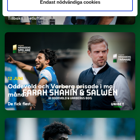
29 JUNI
Endast nödvändiga cookies
Lagerlöf tar över i Sandvikens IF
Tillbaka i hetluften…
12 JUNI
Oddevold och Varberg prisade i maj
månad
De fick flest…