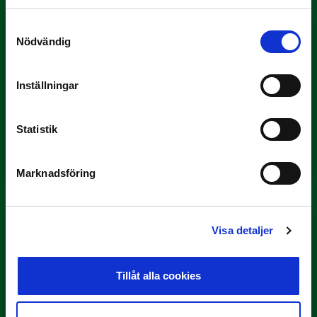
Samtyckesval
Nödvändig
Inställningar
3 JULI
Statistik
Rösta på Månadens Tränare i juni
Här är de…
Marknadsföring
Visa detaljer
Tillåt alla cookies