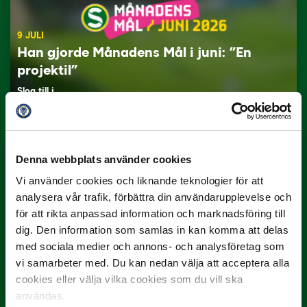
9 JULI
Han gjorde Månadens Mål i juni: ”En
projektil”
Slog till i…
Denna webbplats använder cookies
Vi använder cookies och liknande teknologier för att
analysera vår trafik, förbättra din användarupplevelse och
för att rikta anpassad information och marknadsföring till
dig. Den information som samlas in kan komma att delas
3 JULI
med sociala medier och annons- och analysföretag som
Rösta på Månadens Spelare i juni
vi samarbeter med. Du kan nedan välja att acceptera alla
cookies eller välja vilka cookies som du vill ska
Yttrar gör…
användas.