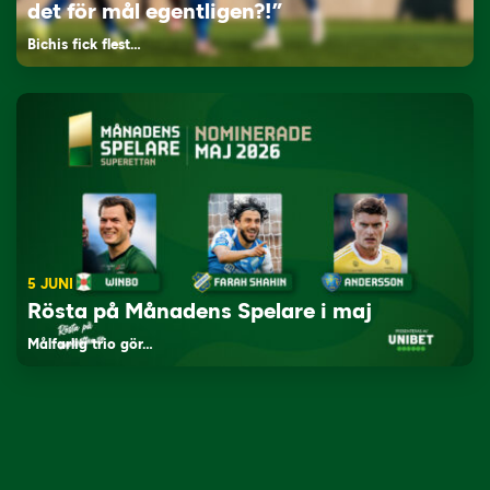
det för mål egentligen?!”
Bichis fick flest…
5 JUNI
Rösta på Månadens Spelare i maj
Målfarlig trio gör…