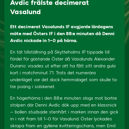
Avdic frälste decimerat
Vasalund
Ett decimerat Vasalunds IF avgjorde lördagens
möte med Östers IF i den 88:e minuten då Denni
Avdic nickade in 1–0 på hörna.
En tät tillställning på Skytteholms IP tippade till
fördel för gästande Öster då Vasalunds Alexander
Duranic visades ut efter att ha fått sitt andra gula
kort i matchminut 71. Trots det numerära
underläget var det dock hemmalaget som skulle ta
tre poäng i solskenet.
En högerhörna i den 88:e minuten slogs mot bortre
stolpen där Denni Avdic dök upp med en klassnick
– bollen studsade stenhårt i marken innan den gick
in i nät fram till 1–0 för Vasalund. Öster lyckades
skrapa fram en gyllene kvitteringschans, men Emil