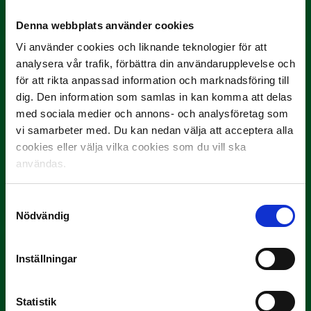
Yttrar gör…
Denna webbplats använder cookies
Vi använder cookies och liknande teknologier för att
analysera vår trafik, förbättra din användarupplevelse och
för att rikta anpassad information och marknadsföring till
dig. Den information som samlas in kan komma att delas
med sociala medier och annons- och analysföretag som
vi samarbeter med. Du kan nedan välja att acceptera alla
cookies eller välja vilka cookies som du vill ska
3 JULI
användas.
Rösta på Månadens Tränare i juni
Här är de…
Samtyckesval
Nödvändig
Inställningar
Statistik