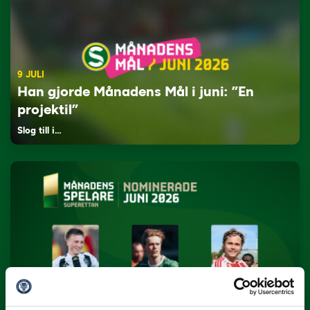
9 JULI
Han gjorde Månadens Mål i juni: ”En
projektil”
Slog till i…
3 JULI
Rösta på Månadens Spelare i juni