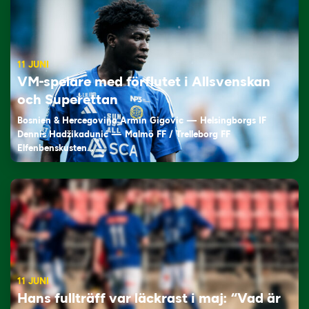
11 JUNI
VM-spelare med förflutet i Allsvenskan
och Superettan
Bosnien & Hercegovina Armin Gigovic — Helsingborgs IF
Dennis Hadžikadunić — Malmö FF / Trelleborg FF
Elfenbenskusten…
11 JUNI
Hans fullträff var läckrast i maj: “Vad är