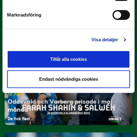
Marknadsföring
29 JUNI
Lagerlöf tar över i Sandvikens IF
Tillbaka i hetluften…
Visa detaljer
Tillåt alla cookies
Endast nödvändiga cookies
12 JUNI
Oddevold och Varberg prisade i maj
månad
De fick flest…