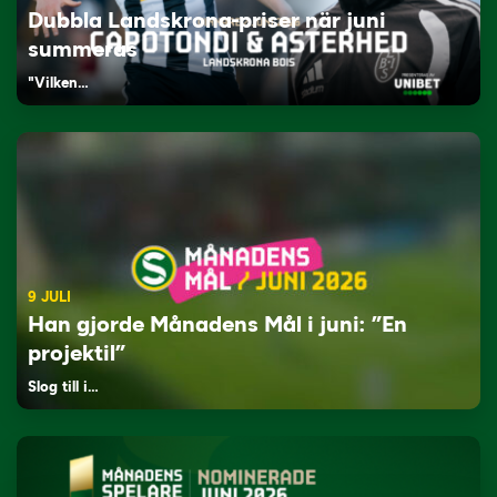
Dubbla Landskrona-priser när juni
summeras
"Vilken…
9 JULI
Han gjorde Månadens Mål i juni: ”En
projektil”
Slog till i…