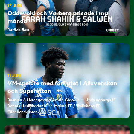
12 JUNI
Oddevold och Varberg prisade i maj
månad
De fick flest…
11 JUNI
VM-spelare med förflutet i Allsvenskan
och Superettan
Bosnien & Hercegovina Armin Gigovic — Helsingborgs IF
Dennis Hadžikadunić — Malmö FF / Trelleborg FF
Elfenbenskusten…