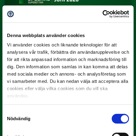
Denna webbplats använder cookies
3 JULI
Rösta på Månadens Spelare i juni
Vi använder cookies och liknande teknologier för att
analysera vår trafik, förbättra din användarupplevelse och
Yttrar gör…
för att rikta anpassad information och marknadsföring till
dig. Den information som samlas in kan komma att delas
med sociala medier och annons- och analysföretag som
vi samarbeter med. Du kan nedan välja att acceptera alla
cookies eller välja vilka cookies som du vill ska
användas.
Samtyckesval
Nödvändig
3 JULI
Rösta på Månadens Tränare i juni