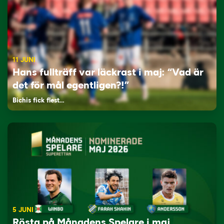
11 JUNI
Hans fullträff var läckrast i maj: “Vad är
det för mål egentligen?!”
Bichis fick flest…
5 JUNI
Rösta på Månadens Spelare i maj