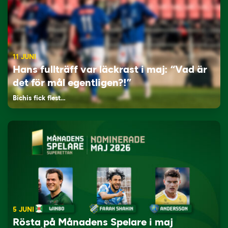
11 JUNI
Hans fullträff var läckrast i maj: “Vad är
det för mål egentligen?!”
Bichis fick flest…
5 JUNI
Rösta på Månadens Spelare i maj