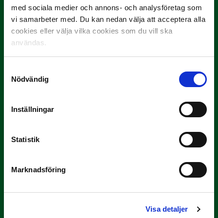
med sociala medier och annons- och analysföretag som
vi samarbeter med. Du kan nedan välja att acceptera alla
cookies eller välja vilka cookies som du vill ska
användas.
3 JULI
Rösta på Månadens Spelare i juni
Samtyckesval
Nödvändig
Yttrar gör…
Inställningar
Statistik
Marknadsföring
3 JULI
Rösta på Månadens Tränare i juni
Visa detaljer
Här är de…