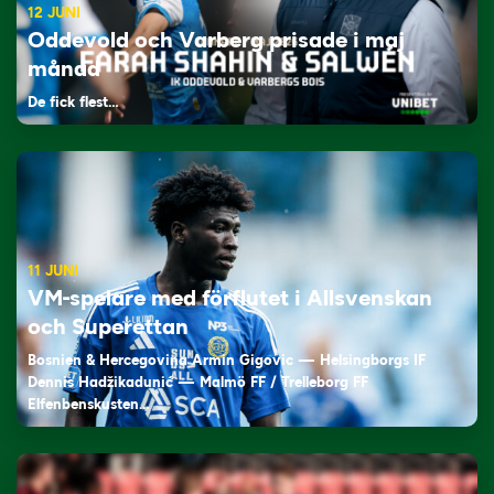
12 JUNI
Oddevold och Varberg prisade i maj
månad
De fick flest…
11 JUNI
VM-spelare med förflutet i Allsvenskan
och Superettan
Bosnien & Hercegovina Armin Gigovic — Helsingborgs IF
Dennis Hadžikadunić — Malmö FF / Trelleborg FF
Elfenbenskusten…