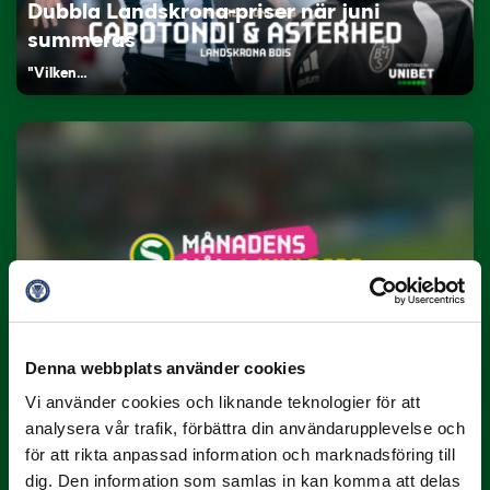
Dubbla Landskrona-priser när juni
summeras
"Vilken…
9 JULI
Han gjorde Månadens Mål i juni: ”En
projektil”
Denna webbplats använder cookies
Slog till i…
Vi använder cookies och liknande teknologier för att
analysera vår trafik, förbättra din användarupplevelse och
för att rikta anpassad information och marknadsföring till
dig. Den information som samlas in kan komma att delas