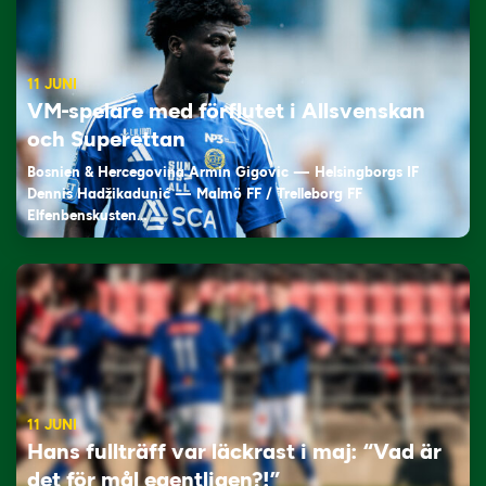
11 JUNI
VM-spelare med förflutet i Allsvenskan
och Superettan
Bosnien & Hercegovina Armin Gigovic — Helsingborgs IF
Dennis Hadžikadunić — Malmö FF / Trelleborg FF
Elfenbenskusten…
11 JUNI
Hans fullträff var läckrast i maj: “Vad är
det för mål egentligen?!”