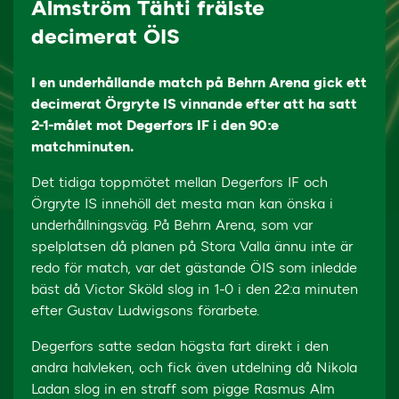
Almström Tähti frälste
decimerat ÖIS
I en underhållande match på Behrn Arena gick ett
decimerat Örgryte IS vinnande efter att ha satt
2-1-målet mot Degerfors IF i den 90:e
matchminuten.
Det tidiga toppmötet mellan Degerfors IF och
Örgryte IS innehöll det mesta man kan önska i
underhållningsväg. På Behrn Arena, som var
spelplatsen då planen på Stora Valla ännu inte är
redo för match, var det gästande ÖIS som inledde
bäst då Victor Sköld slog in 1-0 i den 22:a minuten
efter Gustav Ludwigsons förarbete.
Degerfors satte sedan högsta fart direkt i den
andra halvleken, och fick även utdelning då Nikola
Ladan slog in en straff som pigge Rasmus Alm