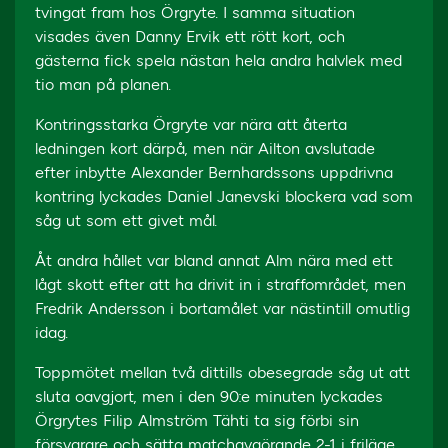
tvingat fram hos Örgryte. I samma situation
visades även Danny Ervik ett rött kort, och
gästerna fick spela nästan hela andra halvlek med
tio man på planen.
Kontringsstarka Örgryte var nära att återta
ledningen kort därpå, men när Ailton avslutade
efter inbytte Alexander Bernhardssons uppdrivna
kontring lyckades Daniel Janevski blockera vad som
såg ut som ett givet mål.
Åt andra hållet var bland annat Alm nära med ett
lågt skott efter att ha drivit in i straffområdet, men
Fredrik Andersson i bortamålet var nästintill omutlig
idag.
Toppmötet mellan två dittills obesegrade såg ut att
sluta oavgjort, men i den 90:e minuten lyckades
Örgrytes Filip Almström Tähti ta sig förbi sin
försvarare och sätta matchavgörande 2-1 i friläge.