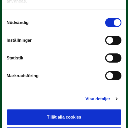
användas.
Samtyckesval
Nödvändig
Inställningar
Statistik
3 JULI
Rösta på Månadens Tränare i juni
Marknadsföring
Här är de…
Visa detaljer
Tillåt alla cookies