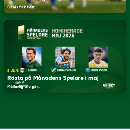
Bichis fick flest…
5 JUNI
Rösta på Månadens Spelare i maj
Målfarlig trio gör…