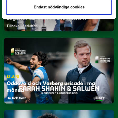
Endast nödvändiga cookies
29 JUNI
Lagerlöf tar över i Sandvikens IF
Tillbaka i hetluften…
12 JUNI
Oddevold och Varberg prisade i maj
månad
De fick flest…