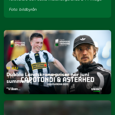
Foto: bildbyrån
10 JULI
Dubbla Landskrona-priser när juni
summeras
"Vilken…