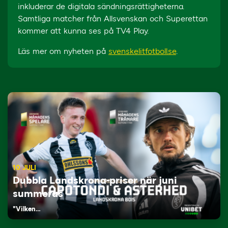
inkluderar de digitala sändningsrättigheterna.
Samtliga matcher från Allsvenskan och Superettan
kommer att kunna ses på TV4 Play.
Läs mer om nyheten på
svenskelitfotboll.se
.
10 JULI
Dubbla Landskrona-priser när juni
summeras
"Vilken…