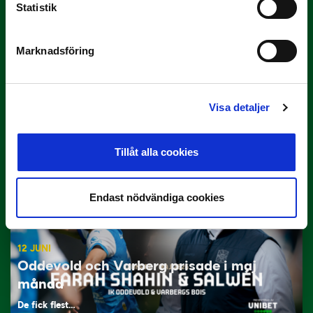
Statistik
Marknadsföring
29 JUNI
Lagerlöf tar över i Sandvikens IF
Visa detaljer
Tillbaka i hetluften…
Tillåt alla cookies
Endast nödvändiga cookies
12 JUNI
Oddevold och Varberg prisade i maj
månad
De fick flest…