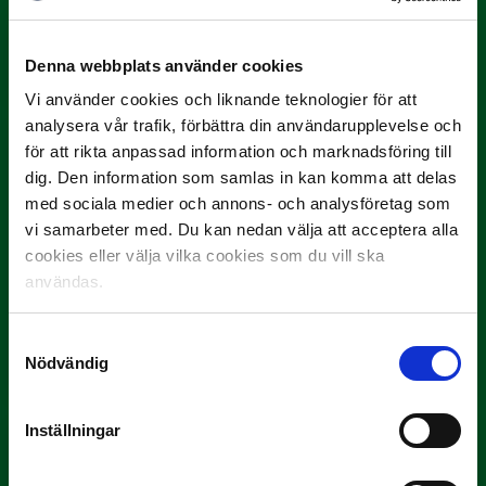
3 JULI
Rösta på Månadens Spelare i juni
Denna webbplats använder cookies
Yttrar gör…
Vi använder cookies och liknande teknologier för att
analysera vår trafik, förbättra din användarupplevelse och
för att rikta anpassad information och marknadsföring till
dig. Den information som samlas in kan komma att delas
med sociala medier och annons- och analysföretag som
vi samarbeter med. Du kan nedan välja att acceptera alla
cookies eller välja vilka cookies som du vill ska
användas.
3 JULI
Rösta på Månadens Tränare i juni
Samtyckesval
Nödvändig
Här är de…
Inställningar