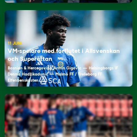
11 JUNI
VM-spelare med förflutet i Allsvenskan
och Superettan
Bosnien & Hercegovina Armin Gigovic — Helsingborgs IF
Dennis Hadžikadunić — Malmö FF / Trelleborg FF
Elfenbenskusten…