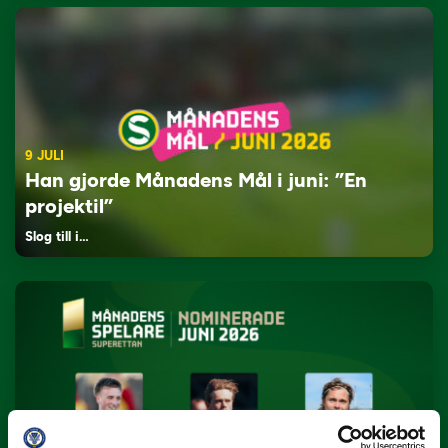
9 JULI
Han gjorde Månadens Mål i juni: ”En
projektil”
Slog till i…