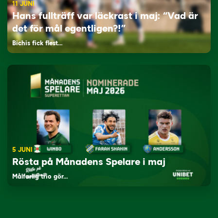
11 JUNI
Hans fullträff var läckrast i maj: “Vad är
det för mål egentligen?!”
Bichis fick flest…
5 JUNI
Rösta på Månadens Spelare i maj
Målfarlig trio gör…