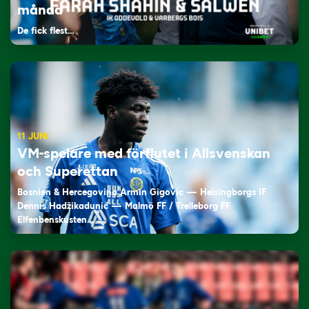
månad
De fick flest…
11 JUNI
VM-spelare med förflutet i Allsvenskan
och Superettan
Bosnien & Hercegovina Armin Gigovic — Helsingborgs IF
Dennis Hadžikadunić — Malmö FF / Trelleborg FF
Elfenbenskusten…