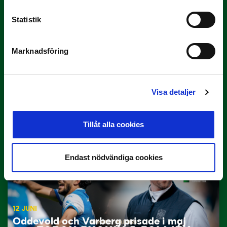
Statistik
Marknadsföring
29 JUNI
Visa detaljer
Lagerlöf tar över i Sandvikens IF
Tillbaka i hetluften…
Tillåt alla cookies
Endast nödvändiga cookies
12 JUNI
Oddevold och Varberg prisade i maj