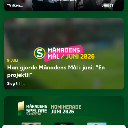
"Vilken…
9 JULI
Han gjorde Månadens Mål i juni: ”En
projektil”
Slog till i…