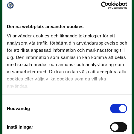
3 JULI
Rösta på Månadens Spelare i juni
Denna webbplats använder cookies
Vi använder cookies och liknande teknologier för att
Yttrar gör…
analysera vår trafik, förbättra din användarupplevelse och
för att rikta anpassad information och marknadsföring till
dig. Den information som samlas in kan komma att delas
med sociala medier och annons- och analysföretag som
vi samarbeter med. Du kan nedan välja att acceptera alla
cookies eller välja vilka cookies som du vill ska
användas.
3 JULI
Samtyckesval
Rösta på Månadens Tränare i juni
Nödvändig
Här är de…
Inställningar