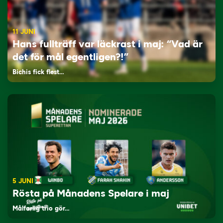
11 JUNI
Hans fullträff var läckrast i maj: “Vad är
det för mål egentligen?!”
Bichis fick flest…
5 JUNI
Rösta på Månadens Spelare i maj
Målfarlig trio gör…