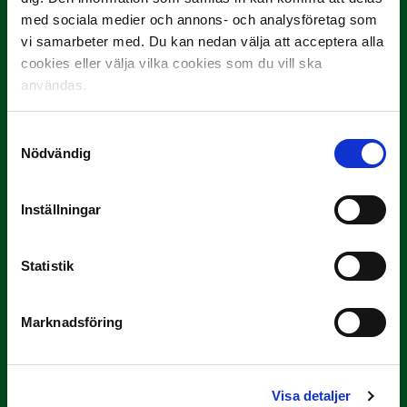
med sociala medier och annons- och analysföretag som
4
Curtis Edwards
11 589
vi samarbeter med. Du kan nedan välja att acceptera alla
cookies eller välja vilka cookies som du vill ska
5
Victor Sandberg
11 488
användas.
5
Christopher Redenstrand
11 488
Samtyckesval
Nödvändig
7
Giuseppe Bovalina
11 405
8
Hugo Azzi
11 393
Inställningar
9
Kalle Holmberg
11 232
Statistik
10
Dennis Widgren
11 217
Marknadsföring
11
Lowe Astvald
10 835
12
Daniel Miljanovic
10 793
Visa detaljer