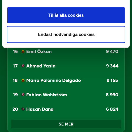
13
Amar Begic
10 504
Tillåt alla cookies
14
Abdulla Abodi Qasem
10 263
Endast nödvändiga cookies
15
Edwin Ibrahimbegovic
9 627
16
Emil Özkan
9 470
17
Ahmed Yasin
9 344
18
Mario Palomino Delgado
9 155
19
Fabian Wahlström
8 990
20
Hasan Dana
6 824
SE MER