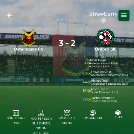
3
-
2
Östersunds FK
Örebro SK
Amar Begic
8'
Assiedou Yannick Armel
Adjoumani (ass.)
Lowe Astvald
20'
Christopher Redenstrand (ass.)
Ahmed Yasin
44'
Christopher Redenstrand (ass.)
Amar Begic
57'
Daniel Miljanovic (ass.)
Curtis Edwards
76'
Simon Marklund (ass.)
1 843
SÖN 31 MAJ
JÄMTKRAFT
OMGÅNG 10
MAX PERSSON,
15:00
ARENA
ELIS KVRGIC,
SIMON
ANDERJON