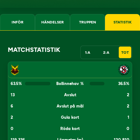
INFÖR
HÄNDELSER
TRUPPEN
STATISTIK
MATCHSTATISTIK
1:A
2:A
TOT
63.5
%
Bollinnehav %
36.5
%
13
Avslut
2
6
Avslut på mål
2
2
Gula kort
1
0
Röda kort
0
119 336
Löpmeter (m)
120 810