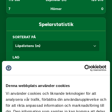
7
Hörnor
0
Spelarstatistik
SORTERAT PÅ
LAG
1
Yannick Adjoumani
11 738
Denna webbplats använder cookies
Vi använder cookies och liknande teknologier för att
2
Jacob Ortmark
11 722
analysera vår trafik, förbättra din användarupplevelse och
för att rikta anpassad information och marknadsföring till
3
Simon Marklund
11 618
dig. Den information som samlas in kan komma att delas